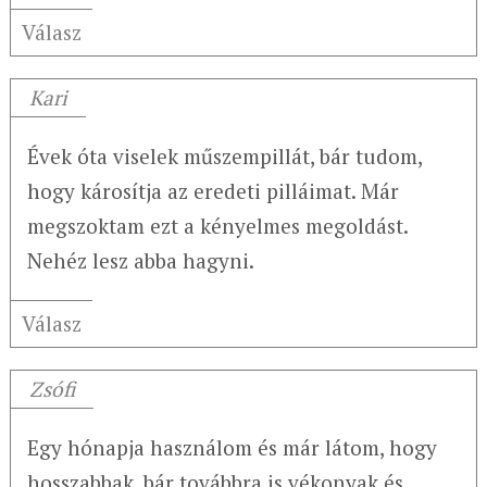
Válasz
Kari
Évek óta viselek műszempillát, bár tudom,
hogy károsítja az eredeti pilláimat. Már
megszoktam ezt a kényelmes megoldást.
Nehéz lesz abba hagyni.
Válasz
Zsófi
Egy hónapja használom és már látom, hogy
hosszabbak, bár továbbra is vékonyak és