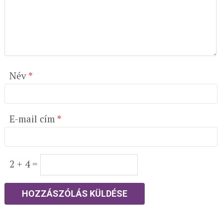
Név
*
E-mail cím
*
2 + 4 =