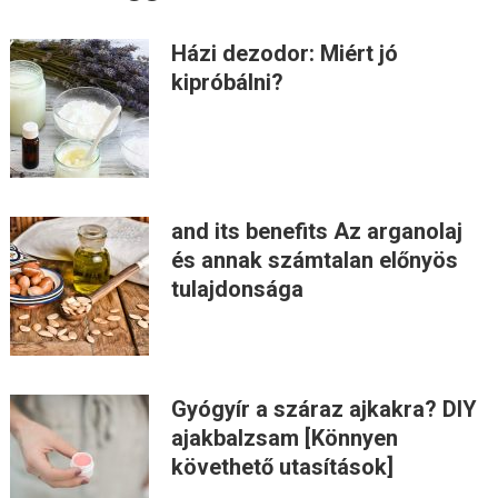
Házi dezodor: Miért jó
kipróbálni?
and its benefits Az arganolaj
és annak számtalan előnyös
tulajdonsága
Gyógyír a száraz ajkakra? DIY
ajakbalzsam [Könnyen
követhető utasítások]