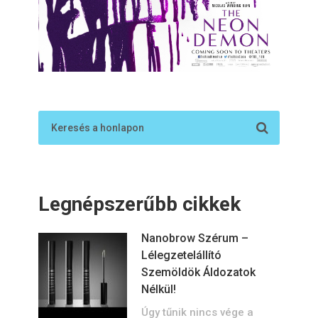
Legnépszerűbb cikkek
Nanobrow Szérum –
Lélegzetelállító
Szemöldök Áldozatok
Nélkül!
Úgy tűnik nincs vége a