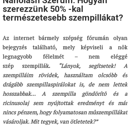
Nanolash Szérum. Hogyan
szerezzünk 50% -kal
természetesebb szempillákat?
Az internet bármely szépség fórumán olyan
bejegyzés található, mely képviseli a nõk
legnagyobb félelmét – nem eléggé
szép szempillák.
“Lányok, segítsetek! A
szempilláim rövidek, használtam olcsóbb és
drágább szempillaspirálokat is, de nem lettek
hosszabbak… A szempilla göndörítõ és a
ricinusolaj sem nyújtottak eredményt és már
nincs pénzem, hogy folyamatosan mûszempillákat
vásároljak. Mit tegyek, van ötletetek?”