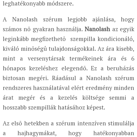
leghatékonyabb módszere.
A Nanolash szérum legjobb ajánlása, hogy
számos nõ gyakran használja.
Nanolash
az egyik
leginkább megfizethetõ szempilla kondicionáló,
kiváló minõségû tulajdonságokkal. Az ára kisebb,
mint a versenytársak termékeinek ára és 6
hónapos kezeléshez elegendõ. Ez a beruházás
biztosan megéri. Ráadásul a Nanolash szérum
rendszeres használatával elért eredmény minden
árat megér és a kezelés költsége semmi a
hosszabb szempillák hatásához képest.
Az elsõ hetekben a szérum intenzíven stimulálja
a hajhagymákat, hogy hatékonyabban