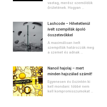
vastag, merész szemöldök
őrületének. Hogyan …
Lashcode – Hihetetlenül
ívelt szempillák ápoló
összetevőkkel
A maximálisan ívelt
szempillák határozzák meg
a szemet és adnak …
Nanoil hajolaj – mert
minden hajszálad számít!
Egyenesen és őszintén ki
kell mondani: többé nem
kell kompromisszumokat …