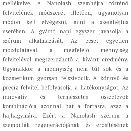
mellékelve. A Nanolash szemhéjra történõ
felvitelének módszerét illetõen, ugyanolyan
módon kell elvégezni, mint a szemhéjtus
esetében. A gyártó napi egyszer javasolja a
szérum alkalmazását. Az ecset egyetlen
mozdulatával, a megfelelõ mennyiség
felvitelével megszerezhetõ a kívánt eredmény.
Ugyanakkor a mennyiség nem túl sok és a
kozmetikum gyorsan felszívódik. A könnyû és
precíz felvitel befolyásolja a hatékonyságot. Az
innovatív és természetes összetevõk
kombinációja azonnal hat a forrásra, azaz a
hajhagymára. Ezért a Nanolash szérum a
szempillák regenerációjának és erõsítésének