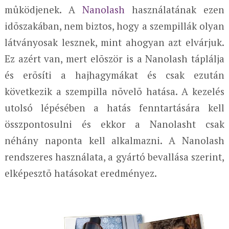
mûködjenek. A
Nanolash
használatának ezen
idõszakában, nem biztos, hogy a szempillák olyan
látványosak lesznek, mint ahogyan azt elvárjuk.
Ez azért van, mert elõször is a Nanolash táplálja
és erõsíti a hajhagymákat és csak ezután
következik a szempilla nõvelõ hatása. A kezelés
utolsó lépésében a hatás fenntartására kell
összpontosulni és ekkor a Nanolasht csak
néhány naponta kell alkalmazni. A Nanolash
rendszeres használata, a gyártó bevallása szerint,
elképesztõ hatásokat eredményez.