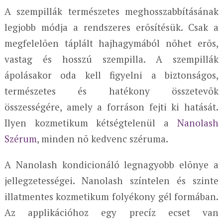
A szempillák természetes meghosszabbításának
legjobb módja a rendszeres erõsítésük. Csak a
megfelelõen táplált hajhagymából nõhet erõs,
vastag és hosszú szempilla. A szempillák
ápolásakor oda kell figyelni a biztonságos,
természetes és hatékony összetevõk
összességére, amely a forráson fejti ki hatását.
Ilyen kozmetikum kétségtelenül a
Nanolash
Szérum
, minden nõ kedvenc széruma.
A Nanolash kondicionáló legnagyobb elõnye a
jellegzetességei. Nanolash színtelen és szinte
illatmentes kozmetikum folyékony gél formában.
Az applikációhoz egy precíz ecset van