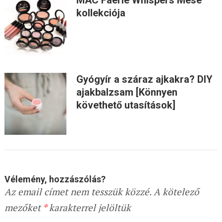
MAC Faerie Whispers Mese
kollekciója
Gyógyír a száraz ajkakra? DIY
ajakbalzsam [Könnyen
követhető utasítások]
Vélemény, hozzászólás?
Az email címet nem tesszük közzé.
A kötelező
mezőket
*
karakterrel jelöltük