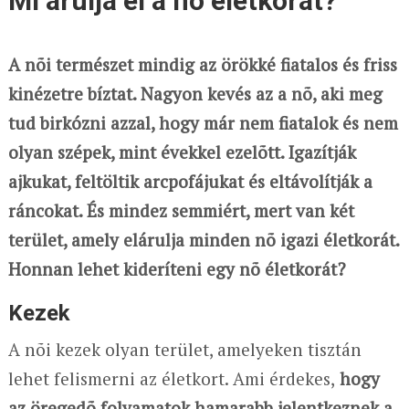
Mi árulja el a nõ életkorát?
A nõi természet mindig az örökké fiatalos és friss
kinézetre bíztat. Nagyon kevés az a nõ, aki meg
tud birkózni azzal, hogy már nem fiatalok és nem
olyan szépek, mint évekkel ezelõtt. Igazítják
ajkukat, feltöltik arcpofájukat és eltávolítják a
ráncokat. És mindez semmiért, mert van két
terület, amely elárulja minden nõ igazi életkorát.
Honnan lehet kideríteni egy nõ életkorát?
Kezek
A nõi kezek olyan terület, amelyeken tisztán
lehet felismerni az életkort. Ami érdekes,
hogy
az öregedõ folyamatok hamarabb jelentkeznek a