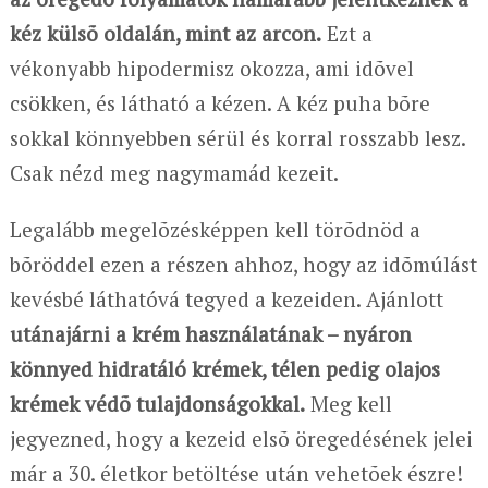
kéz külsõ oldalán, mint az arcon.
Ezt a
vékonyabb hipodermisz okozza, ami idõvel
csökken, és látható a kézen. A kéz puha bõre
sokkal könnyebben sérül és korral rosszabb lesz.
Csak nézd meg nagymamád kezeit.
Legalább megelõzésképpen kell törõdnöd a
bõröddel ezen a részen ahhoz, hogy az idõmúlást
kevésbé láthatóvá tegyed a kezeiden. Ajánlott
utánajárni a krém használatának – nyáron
könnyed hidratáló krémek, télen pedig olajos
krémek védõ tulajdonságokkal.
Meg kell
jegyezned, hogy a kezeid elsõ öregedésének jelei
már a 30. életkor betöltése után vehetõek észre!