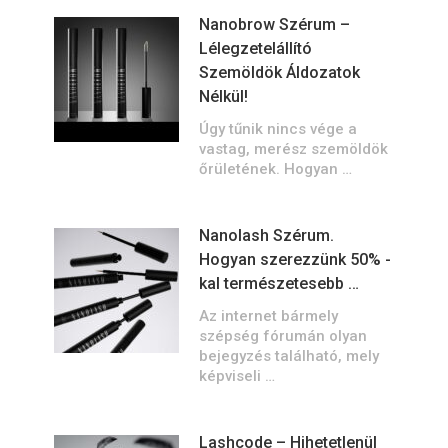
Nanobrow Szérum –
Lélegzetelállító
Szemöldök Áldozatok
Nélkül!
Úgy tűnik nincs vége a
vastag, merész szemöldök
őrületének. Hogyan …
Nanolash Szérum.
Hogyan szerezzünk 50% -
kal természetesebb …
Az internet bármely
szépség fórumán olyan
bejegyzés található, mely
képviseli …
Lashcode – Hihetetlenül