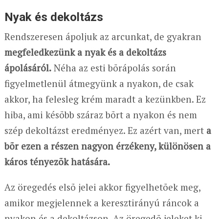
Nyak és dekoltázs
Rendszeresen ápoljuk az arcunkat, de gyakran
megfeledkezünk a nyak és a dekoltázs
ápolásáról.
Néha az esti bõrápolás során
figyelmetlenül átmegyünk a nyakon, de csak
akkor, ha felesleg krém maradt a kezünkben. Ez
hiba, ami késõbb száraz bõrt a nyakon és nem
szép dekoltázst eredményez. Ez azért van, mert
a
bõr ezen a részen nagyon érzékeny, különösen a
káros tényezõk hatására.
Az öregedés elsõ jelei akkor figyelhetõek meg,
amikor megjelennek a keresztirányú ráncok a
nyakon és a dekoltázson. Az öregedõ jeleket ki