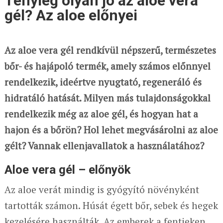
Tényleg olyan jó az aloe vera
gél? Az aloe előnyei
Az aloe vera gél rendkívül népszerű, természetes
bőr- és hajápoló termék, amely számos előnnyel
rendelkezik, ideértve nyugtató, regeneráló és
hidratáló hatását. Milyen más tulajdonságokkal
rendelkezik még az aloe gél, és hogyan hat a
hajon és a bőrön? Hol lehet megvásárolni az aloe
gélt? Vannak ellenjavallatok a használatához?
Aloe vera gél – előnyök
Az aloe verát mindig is gyógyító növényként
tartották számon. Húsát égett bőr, sebek és hegek
kezelésére használták. Az emberek a fentieken