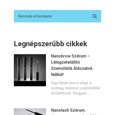
Legnépszerűbb cikkek
Nanobrow Szérum –
Lélegzetelállító
Szemöldök Áldozatok
Nélkül!
Úgy tűnik nincs vége a
vastag, merész szemöldök
őrületének. Hogyan …
Nanolash Szérum.