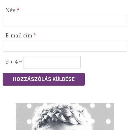
Név
*
E-mail cím
*
6 + 4 =