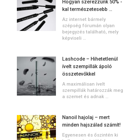
Hogyan szerezzünk 50% -
kal természetesebb …
Az internet bármely
szépség fórumán olyan
bejegyzés található, mely
képviseli …
Lashcode – Hihetetlenül
ívelt szempillák ápoló
összetevőkkel
A maximálisan ívelt
szempillák határozzák meg
a szemet és adnak …
Nanoil hajolaj – mert
minden hajszálad számít!
Egyenesen és őszintén ki