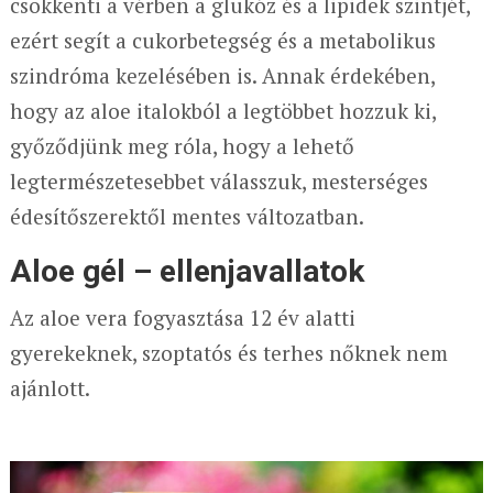
csökkenti a vérben a glükóz és a lipidek szintjét,
ezért segít a cukorbetegség és a metabolikus
szindróma kezelésében is. Annak érdekében,
hogy az aloe italokból a legtöbbet hozzuk ki,
győződjünk meg róla, hogy a lehető
legtermészetesebbet válasszuk, mesterséges
édesítőszerektől mentes változatban.
Aloe gél – ellenjavallatok
Az aloe vera fogyasztása 12 év alatti
gyerekeknek, szoptatós és terhes nőknek nem
ajánlott.